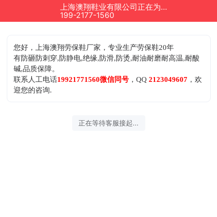
上海澳翔鞋业有限公司正在为您服务
199-2177-1560
您好，上海澳翔劳保鞋厂家，专业生产劳保鞋20年
有防砸防刺穿,防静电,绝缘,防滑,防烫,耐油耐磨耐高温,耐酸
碱,品质保障。
联系人工电话
19921771560微信同号
，QQ
2123049607
，欢
迎您的咨询.
正在等待客服接起...